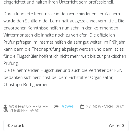
eingerichtet und halten ihren Unterricht sehr professionell.
Durch fundierte Kenntnisse in den verschiedenen Lernfächern
wurde den Schülern der Lerninhalt ausgezeichnet vermittelt. Die
erworbenen Kenntnisse helfen nun sehr, in den kommenden
Wintermonaten die Inhalte noch zu vertiefen. Die offiziellen
Prüfungsfragen im Internet helfen da sehr gut weiter. Im Frühjahr
kann dann die Theorieprüfung abgelegt werden und dann ist es
für die Flugschüler hoffentlich nicht mehr weit bis zur praktischen
Prüfung.
Die teilnehmenden Flugschüler und auch die Vertreter der FGN
bedanken sich herzlichst bei dem Eichstätter Organisator,
Christoph Böttigheimer.
WOLFGANG HESCHE
POWER
27. NOVEMBER 2021
ZUGRIFFE: 5560
Vorheriger Beitrag: Lustiger Abend beim Fliegerwirt in Egweil
Nächster Be
Zurück
Weiter