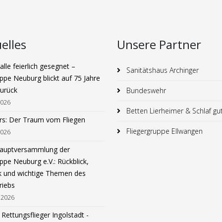
elles
Unsere Partner
lle feierlich gesegnet –
Sanitätshaus Archinger
ppe Neuburg blickt auf 75 Jahre
zurück
Bundeswehr
2026
Betten Lierheimer & Schlaf gu
rs: Der Traum vom Fliegen
Fliegergruppe Ellwangen
2026
hauptversammlung der
ppe Neuburg e.V.: Rückblick,
k und wichtige Themen des
riebs
 2026
Rettungsflieger Ingolstadt -