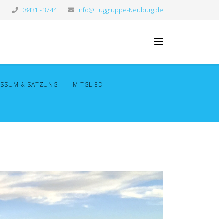
08431 - 3744
Info@Fluggruppe-Neuburg.de
ESSUM & SATZUNG
MITGLIED