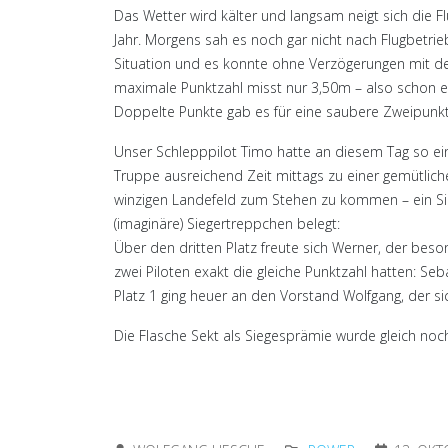
Das Wetter wird kälter und langsam neigt sich die F
Jahr. Morgens sah es noch gar nicht nach Flugbetri
Situation und es konnte ohne Verzögerungen mit de
maximale Punktzahl misst nur 3,50m – also schon e
Doppelte Punkte gab es für eine saubere Zweipunk
Unser Schlepppilot Timo hatte an diesem Tag so ein
Truppe ausreichend Zeit mittags zu einer gemütlic
winzigen Landefeld zum Stehen zu kommen – ein S
(imaginäre) Siegertreppchen belegt:
Über den dritten Platz freute sich Werner, der beso
zwei Piloten exakt die gleiche Punktzahl hatten: Seb
Platz 1 ging heuer an den Vorstand Wolfgang, der si
Die Flasche Sekt als Siegesprämie wurde gleich no