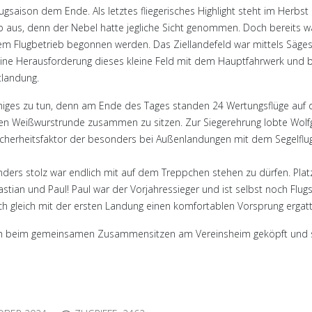
lugsaison dem Ende. Als letztes fliegerisches Highlight steht im Herb
eb aus, denn der Nebel hatte jegliche Sicht genommen. Doch bereits 
m Flugbetrieb begonnen werden. Das Ziellandefeld war mittels Säge
ine Herausforderung dieses kleine Feld mit dem Hauptfahrwerk und bei
tlandung.
iges zu tun, denn am Ende des Tages standen 24 Wertungsflüge auf der
hen Weißwurstrunde zusammen zu sitzen. Zur Siegerehrung lobte Wolfg
icherheitsfaktor der besonders bei Außenlandungen mit dem Segelfl
nders stolz war endlich mit auf dem Treppchen stehen zu dürfen. Plat
astian und Paul! Paul war der Vorjahressieger und ist selbst noch Flug
ch gleich mit der ersten Landung einen komfortablen Vorsprung ergatt
ch beim gemeinsamen Zusammensitzen am Vereinsheim geköpft und so wa