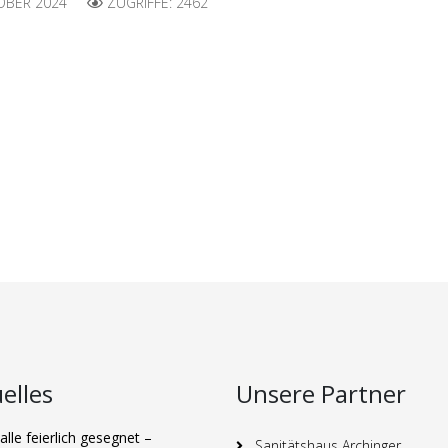
OBER 2024
ZUGRIFFE: 2462
elles
Unsere Partner
lle feierlich gesegnet –
Sanitätshaus Archinger