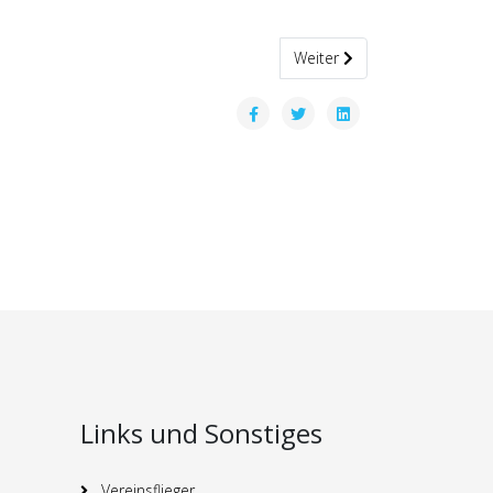
Nächster Beitrag: O´zapft i
Weiter
Links und Sonstiges
Vereinsflieger