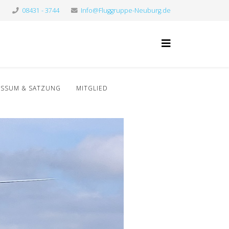
08431 - 3744
Info@Fluggruppe-Neuburg.de
ESSUM & SATZUNG
MITGLIED