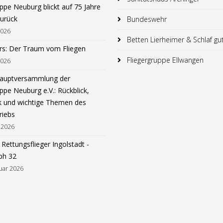
ppe Neuburg blickt auf 75 Jahre
zurück
Bundeswehr
2026
Betten Lierheimer & Schlaf gu
rs: Der Traum vom Fliegen
Fliegergruppe Ellwangen
2026
hauptversammlung der
ppe Neuburg e.V.: Rückblick,
k und wichtige Themen des
riebs
 2026
Rettungsflieger Ingolstadt -
ph 32
uar 2026