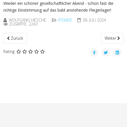
Wieder ein schöner gesellschaftlicher Abend - schon fast die
richtige Einstimmung auf das bald anstehende Fliegerlager!
WOLFGANG HESCHE
POWER
06. JULI 2024
ZUGRIFFE: 2243
Vorheriger Beitrag: Endlich - der Flugschein!
Nächster Bei
Zurück
Weiter
Rating: