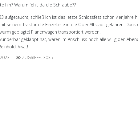
tte hin? Warum fehlt da die Schraube??
3 aufgetaucht, schließlich ist das letzte Schlossfest schon vier Jahre
it seinem Traktor die Einzelteile in die Ober Altstadt gefahren. Dan
zwurm geplagte) Planenwagen transportiert werden.
nderbar geklappt hat, waren im Anschluss noch alle willig den Abend 
inhold. Vivat!
 2023
ZUGRIFFE: 3035
 dabei!