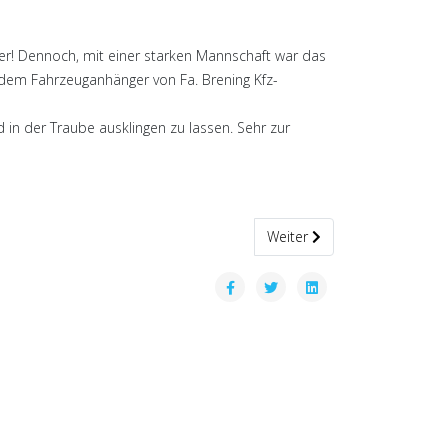
 her! Dennoch, mit einer starken Mannschaft war das
k dem Fahrzeuganhänger von Fa. Brening Kfz-
in der Traube ausklingen zu lassen. Sehr zur
Nächster Beitrag: Renate sch
Weiter