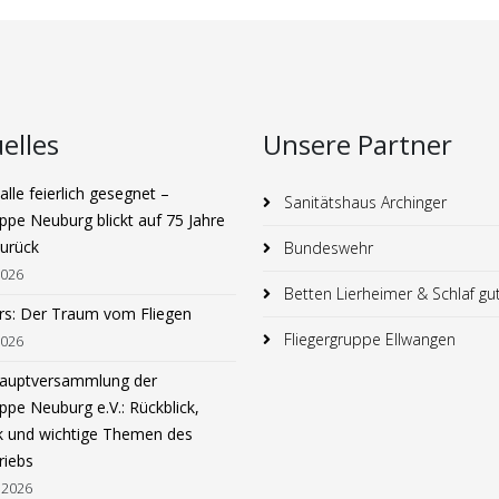
elles
Unsere Partner
lle feierlich gesegnet –
Sanitätshaus Archinger
ppe Neuburg blickt auf 75 Jahre
zurück
Bundeswehr
2026
Betten Lierheimer & Schlaf gu
rs: Der Traum vom Fliegen
Fliegergruppe Ellwangen
2026
hauptversammlung der
ppe Neuburg e.V.: Rückblick,
k und wichtige Themen des
riebs
 2026