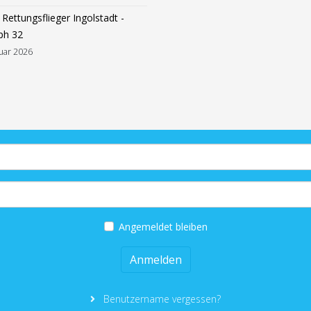
Rettungsflieger Ingolstadt -
ph 32
uar 2026
Angemeldet bleiben
Anmelden
Benutzername vergessen?