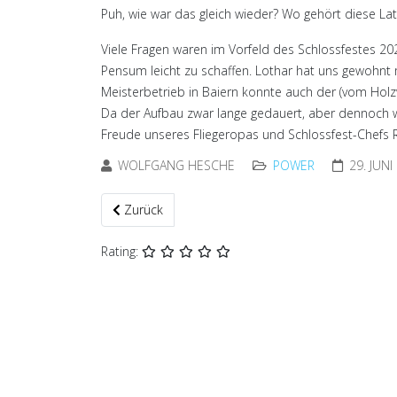
Puh, wie war das gleich wieder? Wo gehört diese La
Viele Fragen waren im Vorfeld des Schlossfestes 202
Pensum leicht zu schaffen. Lothar hat uns gewohnt m
Meisterbetrieb in Baiern konnte auch der (vom Hol
Da der Aufbau zwar lange gedauert, aber dennoch wu
Freude unseres Fliegeropas und Schlossfest-Chefs Re
WOLFGANG HESCHE
POWER
29. JUNI
Vorheriger Beitrag: Schlossfest 2023 - die FGN war
Zurück
Rating: