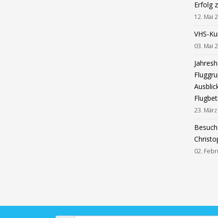
Erfolg 
12. Mai 
VHS-Ku
03. Mai 
Jahres
Fluggru
Ausblic
Flugbet
23. März
Besuch 
Christo
02. Febr