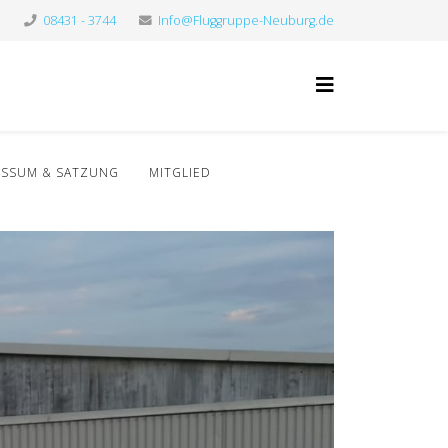
08431 - 3744
Info@Fluggruppe-Neuburg.de
ESSUM & SATZUNG
MITGLIED