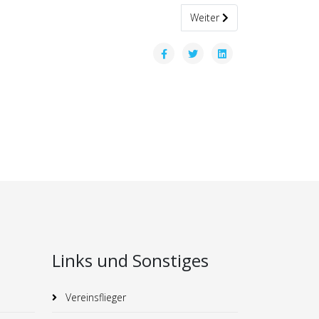
Nächster Beitrag: Ellwangen 
Weiter
Links und Sonstiges
Vereinsflieger