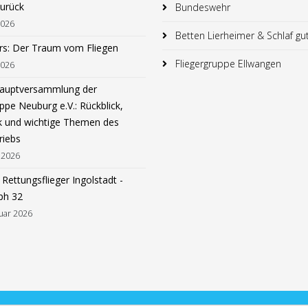
zurück
Bundeswehr
2026
Betten Lierheimer & Schlaf gu
rs: Der Traum vom Fliegen
Fliegergruppe Ellwangen
2026
hauptversammlung der
ppe Neuburg e.V.: Rückblick,
k und wichtige Themen des
riebs
 2026
Rettungsflieger Ingolstadt -
ph 32
uar 2026