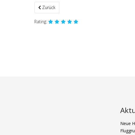
Vorheriger Beitrag: Kreisjugendringfliegen 2022
Zurück
Rating:
Aktu
Neue Ha
Fluggru