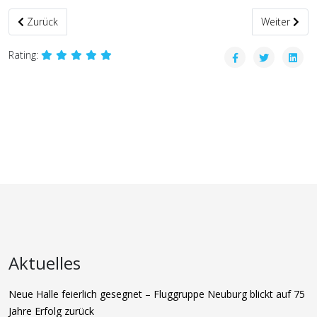
Vorheriger Beitrag: Abfliegen - diesmal ohne Fliegen
Nächster Be
Zurück
Weiter
Rating:
Aktuelles
Neue Halle feierlich gesegnet – Fluggruppe Neuburg blickt auf 75
Jahre Erfolg zurück