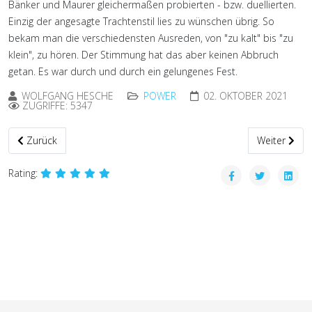
Bänker und Maurer gleichermaßen probierten - bzw. duellierten.
Einzig der angesagte Trachtenstil lies zu wünschen übrig. So
bekam man die verschiedensten Ausreden, von "zu kalt" bis "zu
klein", zu hören. Der Stimmung hat das aber keinen Abbruch
getan. Es war durch und durch ein gelungenes Fest.
WOLFGANG HESCHE
POWER
02. OKTOBER 2021
ZUGRIFFE: 5347
Vorheriger Beitrag: Ein Grund zum Feiern - Herzlichen Glückwunsch
Nächster Bei
Zurück
Weiter
Rating: