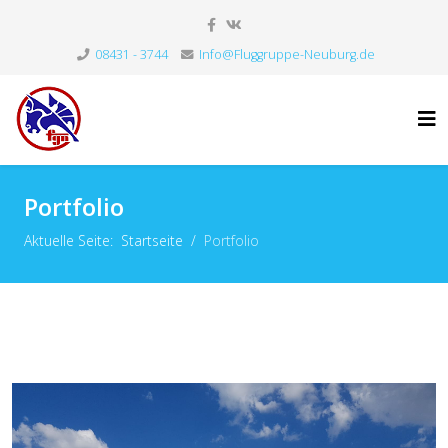
08431 - 3744
Info@Fluggruppe-Neuburg.de
Portfolio
Aktuelle Seite:
Startseite
Portfolio