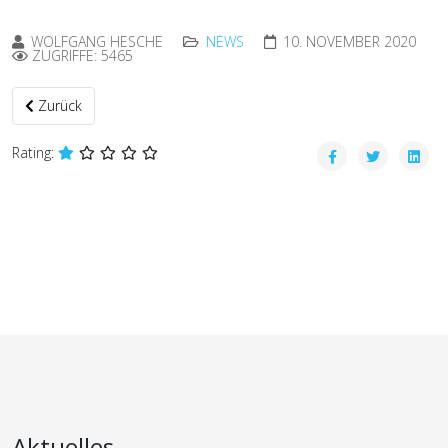
WOLFGANG HESCHE
NEWS
10. NOVEMBER 2020
ZUGRIFFE: 5465
Vorheriger Beitrag: Virtueller Lauf nach Jesenik, 597km
Zurück
Rating:
Aktuelles