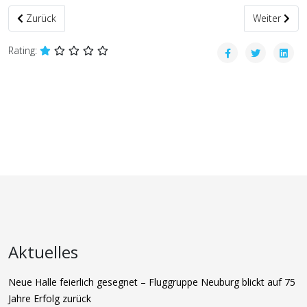
Vorheriger Beitrag: Die FGN Weihnachtsfeier
Nächster Bei
Zurück
Weiter
Rating:
Aktuelles
Neue Halle feierlich gesegnet – Fluggruppe Neuburg blickt auf 75
Jahre Erfolg zurück